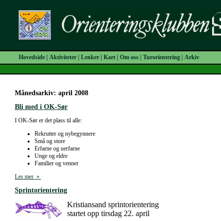
Hovedside
|
Aktiviteter
|
Lenker
|
Kart
|
Om oss
|
Turorientering
|
Arkiv
Månedsarkiv: april 2008
Bli med i OK-Sør
I OK-Sør er det plass til alle:
Rekrutter og nybegynnere
Små og store
Erfarne og uerfarne
Unge og eldre
Familier og venner
Les mer »
Sprintorientering
Kristiansand sprintorientering
startet opp tirsdag 22. april