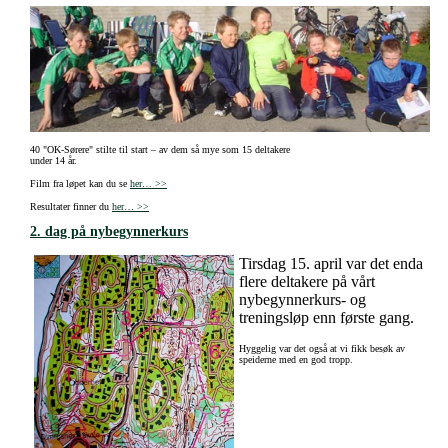
40 "OK-Sørere" stilte til start – av dem så mye som 15 deltakere
under 14 år.
Film fra løpet kan du se
her… >>
Resultater finner du
her… >>
2. dag på nybegynnerkurs
Tirsdag 15. april var det enda
flere deltakere på vårt
nybegynnerkurs- og
treningsløp enn første gang.
Hyggelig var det også at vi fikk besøk av
speiderne med en god tropp.