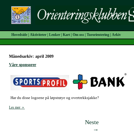
Hovedside
|
Aktiviteter
|
Lenker
|
Kart
|
Om oss
|
Turorientering
|
Arkiv
Månedsarkiv: april 2009
Våre sponsorer
Har du disse logoene på løpstrøye og overtrekksjakke?
Les mer »
I footer.php
Neste
→