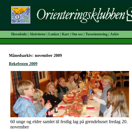
Hovedside
|
Aktiviteter
|
Lenker
|
Kart
|
Om oss
|
Turorientering
|
Arkiv
Månedsarkiv: november 2009
Rekefesten 2009
60 unge og eldre samlet til festlig lag på grendehuset fredag 20.
november