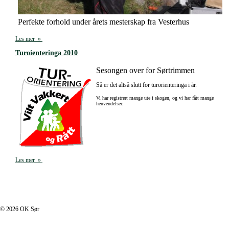
Perfekte forhold under årets mesterskap fra Vesterhus
Les mer »
Turoienteringa 2010
Sesongen over for Sørtrimmen
Så er det altså slutt for turorienteringa i år.
Vi har registrert mange ute i skogen, og vi har fått mange
henvendelser.
Les mer »
I footer.php
© 2026 OK Sør