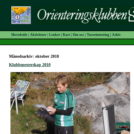
Hovedside
|
Aktiviteter
|
Lenker
|
Kart
|
Om oss
|
Turorientering
|
Arkiv
Månedsarkiv: oktober 2010
Klubbmesterskap 2010