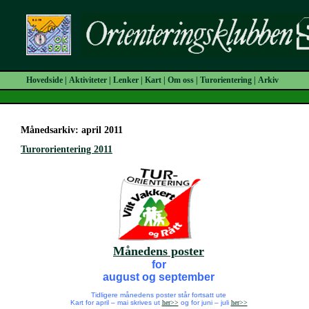
Hovedside
|
Aktiviteter
|
Lenker
|
Kart
|
Om oss
|
Turorientering
|
Arkiv
Månedsarkiv: april 2011
Turororientering 2011
Månedens poster
for
august og september
Tidligere månedens poster står fortsatt ute
Kart for april – mai skrives ut
her>>
og for juni – juli
her>>