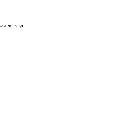
I footer.php
© 2026 OK Sør