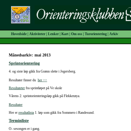
Hovedside
|
Aktiviteter
|
Lenker
|
Kart
|
Om oss
|
Turorientering
|
Arkiv
Månedsarkiv: mai 2013
Sprintorientering
4. og siste løp gikk fra Grønn slette i Jegersberg.
Resultater finner du
her >>
Resultateter
fra sprintløpet på Ve skole
Vårens 2. sprintorienteringsløp gikk på Flekkerøya.
Resultater
Her er
resultatlista
1. løp som gikk fra Sommero i Randesund.
Terminliste
O- sesongen er i gang.