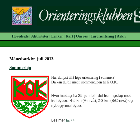
Hovedside
|
Aktiviteter
|
Lenker
|
Kart
|
Om oss
|
Turorientering
|
Arkiv
Månedsarkiv: juli 2013
Sommerløp
Har du lyst til å løpe orientering i sommer?
Da kan du bli med i sommercupen til K.O.K.
.
Hver tirsdag fra 25. juni
blir det treningsløp med
tre løyper:
4-5 km (A-nivå), 2-3 km (B/C-nivå) og
nybegynnerløype.
Les mer
her>>