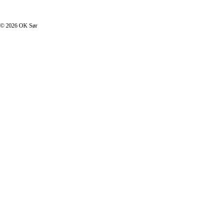
I footer.php
© 2026 OK Sør