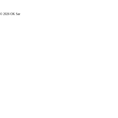
I footer.php
© 2026 OK Sør