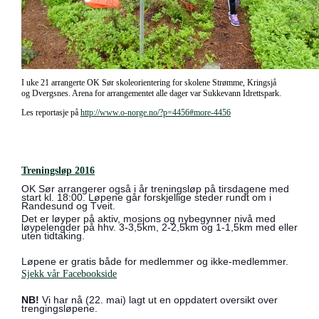
I uke 21 arrangerte OK Sør skoleorientering for skolene Strømme, Kringsjå
og Dvergsnes. Arena for arrangementet alle dager var Sukkevann Idrettspark.
Les reportasje på
http://www.o-norge.no/?p=4456#
more-4456
Treningsløp 2016
OK Sør arrangerer også i år treningsløp på tirsdagene med
start kl. 18:00. Løpene går forskjellige steder rundt om i
Randesund og Tveit.
Det er løyper på aktiv, mosjons og nybegynner nivå med
løypelengder på hhv. 3-3,5km, 2-2,5km og 1-1,5km med eller
uten tidtaking.
Løpene er gratis både for medlemmer og ikke-medlemmer.
Sjekk vår Facebookside
NB!
Vi har nå (22. mai) lagt ut en oppdatert oversikt over
trengingsløpene.