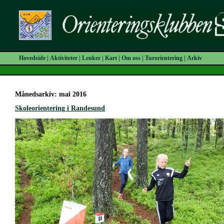
Hovedside
|
Aktiviteter
|
Lenker
|
Kart
|
Om oss
|
Turorientering
|
Arkiv
Månedsarkiv: mai 2016
Skoleorientering i Randesund