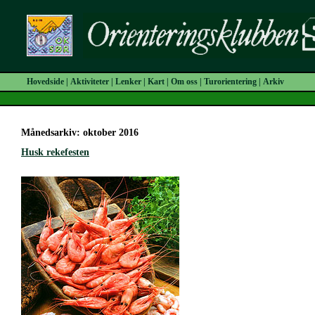
Hovedside
|
Aktiviteter
|
Lenker
|
Kart
|
Om oss
|
Turorientering
|
Arkiv
Månedsarkiv: oktober 2016
Husk rekefesten