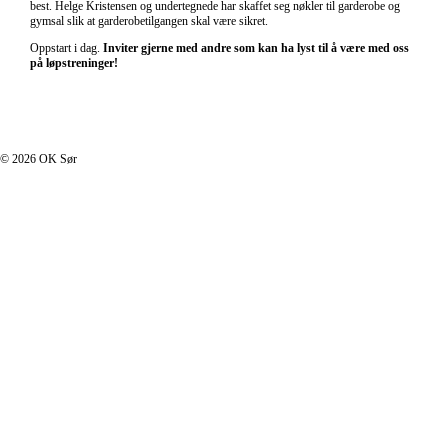
best. Helge Kristensen og undertegnede har skaffet seg nøkler til garderobe og
gymsal slik at garderobetilgangen skal være sikret.
Oppstart i dag.
Inviter gjerne med andre som kan ha lyst til å være med oss
på løpstreninger!
I footer.php
© 2026 OK Sør