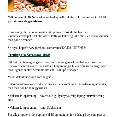
Velkommen til OK Sørs årlige og tradisjonelle rekefest
11. november kl. 19.00
på Tømmerstø grendehus.
Som vanlig blir det reker m/tilbehør, premieoverrekkelse bla fra
klubbmesterskapet. Det blir lotteri, kaffe og kaker og ikke minst en kveld sammen
med gode o-venner.
Se også: https://www.facebook.com/events/120503195079653/
Trening fra Strømme skole
OK Sør har tilgang på garderober, badstue og gymsal på Strømme skole på
tirsdager i vinterhalvåret. Vi ønsker å tilby treninger til alle våre medlemsgrupper
med utgangspunkt i Strømme skole kl 18:00 på tirsdager.
Vi har delt tilbudet opp som følger:
• Barn/ungdom – variert løpetrening med noe o-teknikk. Hovedsakelig utendørs,
men med noe bruk av gymsalen
• Voksen 1: løpstrening – hovedsakelig i lysløypa (rolig løping/intervalltrening
etc.)
• Voksen 2: løpstrening – rundt Sukkevann
For alle grupper er det oppmøte kl 18 og mulighet for å delta på det som passer