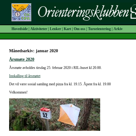
Hovedside
|
Aktiviteter
|
Lenker
|
Kart
|
Om oss
|
Turorientering
|
Arkiv
Månedsarkiv: januar 2020
Årsmøte 2020
Årsmøte avholdes tirsdag 25. februar 2020 i RIL-huset kl 20.00.
Innkalling til årsmøtet
Det vil være sosial samling med pizza fra kl. 19.15. Åpent fra kl. 19.00
Velkommen!