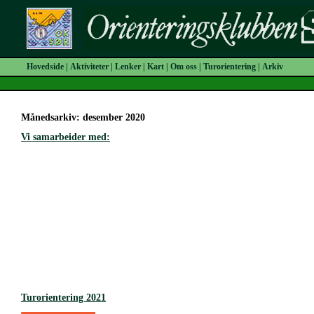
Hovedside
|
Aktiviteter
|
Lenker
|
Kart
|
Om oss
|
Turorientering
|
Arkiv
Månedsarkiv: desember 2020
Vi samarbeider med:
Turorientering 2021