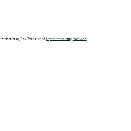
 Matsenter og Prix Tveit eller på
http://turorientering.no/
oksor/
.