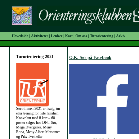
Hovedside
|
Aktiviteter
|
Lenker
|
Kart
|
Om oss
|
Turorientering
|
Arkiv
Turorientering 2021
O.K. Sør på Facebook
Sørtrimmen 2021 er i salg, tur
eller trening for hele familien.
Konvolutt med 8 kart – 60
poster selges hos DNT Sør,
Mega Dvergsnes, Meny
Rona, Meny Albert Matsenter
og Prix Tveit eller