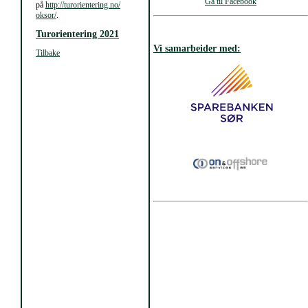
Gå til Facebook
på
http://turorientering.no/
oksor/
.
Turorientering 2021
Vi samarbeider med:
Tilbake