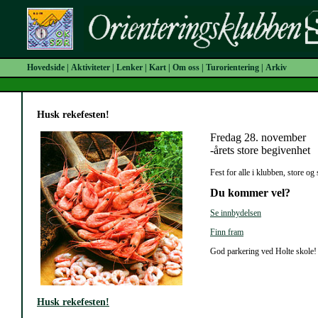
Hovedside
|
Aktiviteter
|
Lenker
|
Kart
|
Om oss
|
Turorientering
|
Arkiv
Husk rekefesten!
Fredag 28. november
-årets store begivenhet
Fest for alle i klubben, store og
Du kommer vel?
Se innbydelsen
Finn fram
God parkering ved Holte skole!
Husk rekefesten!