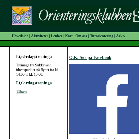
Hovedside
|
Aktiviteter
|
Lenker
|
Kart
|
Om oss
|
Turorientering
|
Arkiv
Lï¿½rdagstreninga
O.K. Sør på Facebook
Treninga fra Sukkevann
idrettspark er nå flyttet fra kl.
14.00 til kl. 15.00.
Lï¿½rdagstreninga
Tilbake