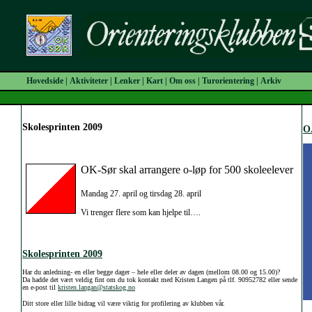
Hovedside
|
Aktiviteter
|
Lenker
|
Kart
|
Om oss
|
Turorientering
|
Arkiv
Skolesprinten 2009
O
OK-Sør skal arrangere o-løp for 500 skoleelever
Mandag 27. april og tirsdag 28. april
Vi trenger flere som kan hjelpe til….
Skolesprinten 2009
Har du anledning- en eller begge dager – hele eller deler av dagen (mellom 08.00 og 15.00)?
Da hadde det vært veldig fint om du tok kontakt med Kristen Langen på tlf. 90952782 eller sende
en e-post til
kristen.langan@statskog.no
Ditt store eller lille bidrag vil være viktig for profilering av klubben vår.