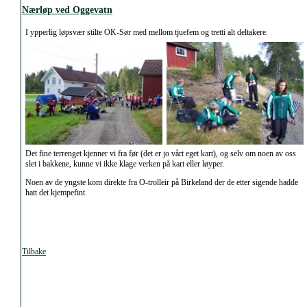
Nærløp ved Oggevatn
I ypperlig løpsvær stilte OK-Sør med mellom tjuefem og tretti alt deltakere.
Det fine terrenget kjenner vi fra før (det er jo vårt eget kart), og selv om noen av oss
slet i bakkene, kunne vi ikke klage verken på kart eller løyper.
Noen av de yngste kom direkte fra O-trolleir på Birkeland der de etter sigende hadde
hatt det kjempefint.
Tilbake