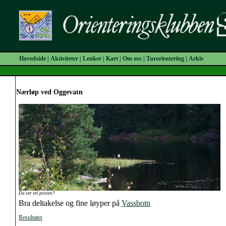
Hovedside
|
Aktiviteter
|
Lenker
|
Kart
|
Om oss
|
Turorientering
|
Arkiv
Nærløp ved Oggevatn
Du ser vel posten?
Bra deltakelse og fine løyper på
Vassbotn
Resultater