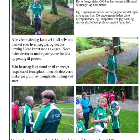
Det er lenge siden OK-Sør har kunnet stille med
så mange lag i en stafett.
Og i lagkkonkurransen for de yngste var det også
mye grønt å se. De unge grønnkledde viste
kjempeinnsats, og innspurten tror jeg noen og
enhver skulle hatt problem med å "matche".
Alle våre stafettlag kom vel i mål selv om
mørket etter hvert seg på, og det ble
umulig å lese kartet inne i skogen. Noen
måtte derfor ut under gatelysene for å ta
ny peiling til posten.
Vårt bestelag lå ei stund an til en meget
respektabel femteplass, men ble dessverre
disket på grunn av manglende nulling ved
start.