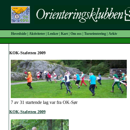
Hovedside
|
Aktiviteter
|
Lenker
|
Kart
|
Om oss
|
Turorientering
|
Arkiv
KOK-Stafetten 2009
7 av 31 startende lag var fra OK-Sør
KOK-Stafetten 2009