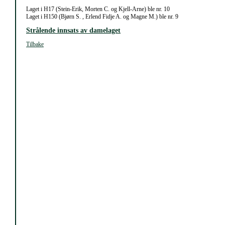
Laget i H17 (Stein-Erik, Morten C. og Kjell-Arne) ble nr. 10
Laget i H150 (Bjørn S. , Erlend Fidje A. og Magne M.) ble nr. 9
Strålende innsats av damelaget
Tilbake