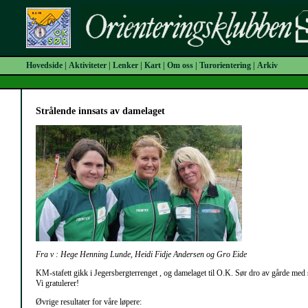
Hovedside
|
Aktiviteter
|
Lenker
|
Kart
|
Om oss
|
Turorientering
|
Arkiv
Strålende innsats av damelaget
Fra v : Hege Henning Lunde, Heidi Fidje Andersen og Gro Eide
KM-stafett gikk i Jegersbergterrenget , og damelaget til O.K. Sør dro av gårde med
Vi gratulerer!
Øvrige resultater for våre løpere: