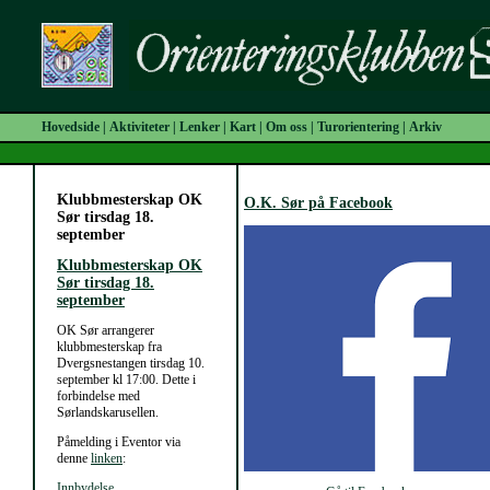
Hovedside
|
Aktiviteter
|
Lenker
|
Kart
|
Om oss
|
Turorientering
|
Arkiv
Klubbmesterskap OK
O.K. Sør på Facebook
Sør tirsdag 18.
september
Klubbmesterskap OK
Sør tirsdag 18.
september
OK Sør arrangerer
klubbmesterskap fra
Dvergsnestangen tirsdag 10.
september kl 17:00. Dette i
forbindelse med
Sørlandskarusellen.
Påmelding i Eventor via
denne
linken
:
Innbydelse