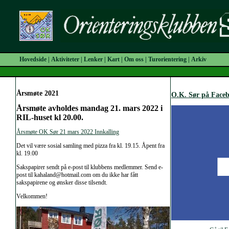
Hovedside
|
Aktiviteter
|
Lenker
|
Kart
|
Om oss
|
Turorientering
|
Arkiv
Årsmøte 2021
O.K. Sør på Face
Årsmøte avholdes mandag 21. mars 2022 i
RIL-huset kl 20.00.
Årsmøte OK Sør 21 mars 2022 Innkalling
Det vil være sosial samling med pizza fra kl. 19.15. Åpent fra
kl. 19.00
Sakspapirer sendt på e-post til klubbens medlemmer. Send e-
post til kahaland@hotmail.com om du ikke har fått
sakspapirene og ønsker disse tilsendt.
Velkommen!