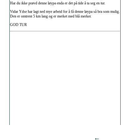
Har du ikke prøvd denne løypa enda er det på tide å ta seg en tur.
Vidar Ydse har lagt ned mye arbeid for å få denne løypa så bra som mulig.
Den er omtrent 5 km lang og er merket med blå merker.
GOD TUR
←
I