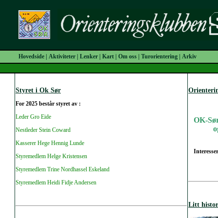
Hovedside
|
Aktiviteter
|
Lenker
|
Kart
|
Om oss
|
Turorientering
|
Arkiv
Styret i Ok Sør
Orienteri
For 2025 består styret av :
Leder Gro Eide
OK-Sør 
o
Nestleder Stein Coward
Kasserer Hege Hennig Lunde
Interesser
Styremedlem Helge Kristensen
Styremedlem Trine Nordhassel Eskeland
Styremedlem Heidi Fidje Andersen
Litt histo